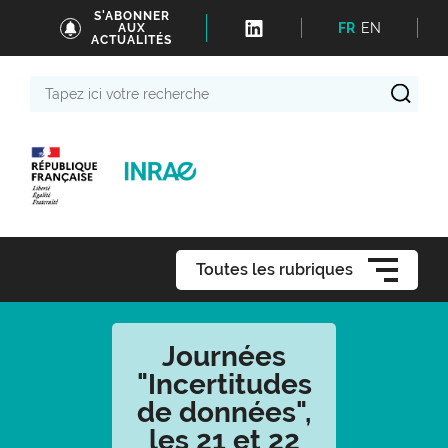
S'ABONNER
FR
EN
AUX
ACTUALITÉS
Tapez
ici
votre
recherche
Toutes les rubriques
Journées
"Incertitudes
de données",
les 21 et 22