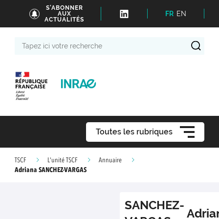
S'ABONNER
FR
EN
AUX
ACTUALITÉS
Tapez
ici
votre
recherche
Toutes les rubriques
TSCF
L'unité TSCF
Annuaire
Adriana SANCHEZ-VARGAS
SANCHEZ-
Adria